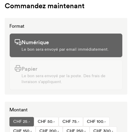
Commandez maintenant
Format
Numérique
Le bon sera envoyé par email immédiatement.
Papier
Le bon sera envoyé par la poste. Des frais de
livraison s'appliquent.
Montant
CHF 25.-
CHF 50.-
CHF 75.-
CHF 100.-
CHF 150.-
CHF 200.-
CHF 250.-
CHF 300.-